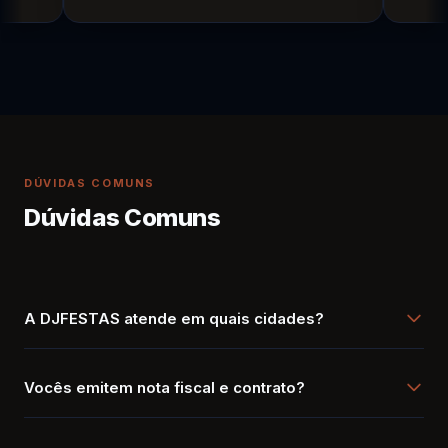
DÚVIDAS COMUNS
Dúvidas Comuns
A DJFESTAS atende em quais cidades?
Atendemos em toda a região metropolitana de São Paulo
e interior, com foco especial em eventos de alto padrão.
Vocês emitem nota fiscal e contrato?
Entre em contato para verificar disponibilidade na sua
Sim! Trabalhamos de forma 100% formal. Emitimos NF-e
localidade.