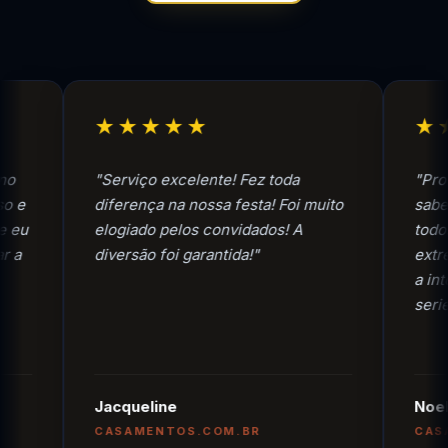
★★★★★
★★★
"Serviço excelente! Fez toda
"Profissio
diferença na nossa festa! Foi muito
sabe muito
elogiado pelos convidados! A
todos noss
diversão foi garantida!"
extremame
a interação
seriedade.
Jacqueline
Noelita
CASAMENTOS.COM.BR
CASAMENT